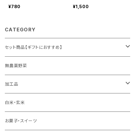
イスとして簡単便利！冷凍保
心野菜 高知県四万十市
¥780
¥1,500
存もできる！ しょうがパウ
やまみずき農園 農薬化学
ダー 15g 高知県四万十
肥料栽培期間中不使用
市 やまみずき農園 農薬
CATEGORY
化学肥料栽培期間中不使用
セット商品【ギフトにおすすめ】
ギフト
無農薬野菜
加工品
ゆず姫シリーズ
白米・玄米
各種パウダー
お菓子・スイーツ