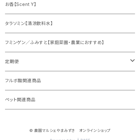
ドリンクの素
お香【Scent Y】
健康茶
タラソミン【清涼飲料水】
オリジナルスパイス
フミンゲン／ふみすと【家庭菜園・農業におすすめ】
定期便
妊活応援セット
フルボ酸関連商品
ペット関連商品
© 農園マルシェやまみずき オンラインショップ