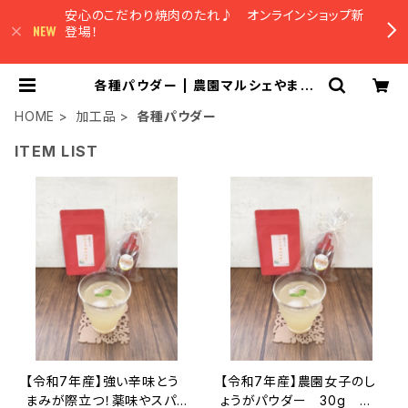
安心のこだわり焼肉のたれ♪ オンラインショップ新
登場！
各種パウダー | 農園マルシェやまみ
ずき オンラインショップ
HOME
加工品
各種パウダー
ITEM LIST
【令和7年産】強い辛味とう
【令和7年産】農園女子のし
まみが際立つ！薬味やスパ
ょうがパウダー 30g 安