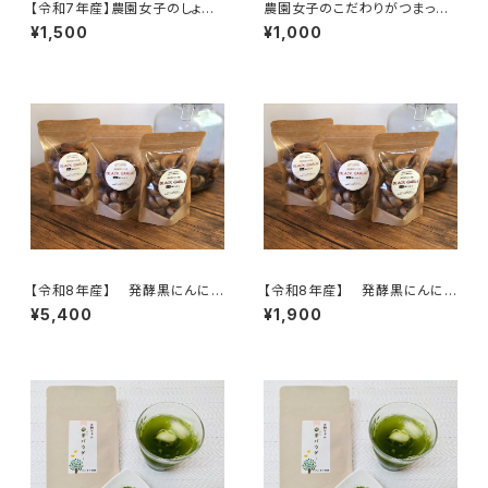
【令和7年産】農園女子のしょう
農園女子のこだわりがつまった
がパウダー 30g 安心野菜
焼肉のたれ200ml 安心野菜と
¥1,500
¥1,000
高知県四万十市 やまみずき農
国産材料、冬虫夏草、マカもブレ
園 農薬化学肥料栽培期間中
ンドしたパワフル調味料
不使用
【令和8年産】 発酵黒にんに
【令和8年産】 発酵黒にんに
く 120ｇ×3袋 ※農薬・化学
く 120ｇ（1袋） ※農薬・化学
¥5,400
¥1,900
肥料不使用 ※天然由来の活
肥料不使用 ※天然由来の活
性剤で育てました 無添加 セ
性剤で育てました 無添加 セ
ットがお得♪【天然のパワーフー
ットがお得♪【天然のパワーフー
ド】
ド】