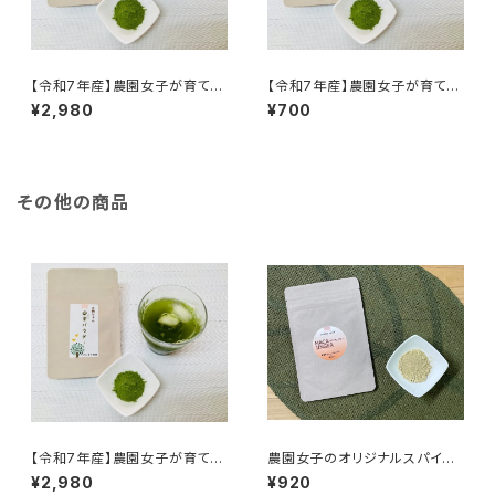
【令和7年産】農園女子が育てた
【令和7年産】農園女子が育てた
桑茶パウダー(50g) ※徳用サ
桑茶パウダー(10g) ※徳用サ
¥2,980
¥700
イズ 手軽にヘルシー生活 ス
イズもあります 手軽にヘルシ
ムージーやスイーツ、牛乳や豆
ー生活 スムージーやスイー
乳に混ぜたドリンクがおすすめ
ツ、牛乳や豆乳に混ぜたドリンク
♪
がおすすめ♪
その他の商品
【令和7年産】農園女子が育てた
農園女子のオリジナルスパイ
桑茶パウダー(50g) ※徳用サ
ス マカジンジャー 15g 安
¥2,980
¥920
イズ 手軽にヘルシー生活 ス
心野菜 高知県四万十市 やま