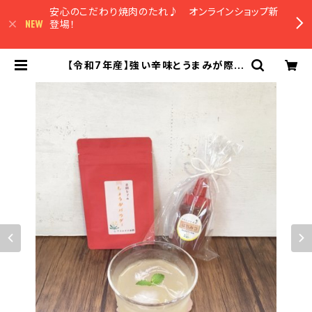
安心のこだわり焼肉のたれ♪ オンラインショップ新
登場！
【令和7年産】強い辛味とうまみが際立
つ！薬味やスパイスとして簡単便利！冷
凍保存もできる！ しょうがパウダ
ー 15g 高知県四万十市 やまみ
ずき農園 農薬化学肥料栽培期間中
不使用 | 農園マルシェやまみずき オ
ンラインショップ