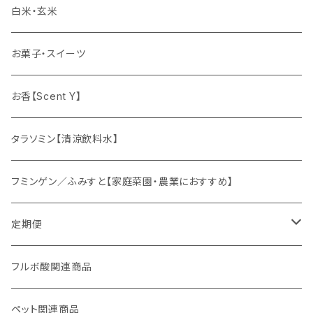
ゆず姫シリーズ
白米・玄米
各種パウダー
お菓子・スイーツ
ドリンクの素
お香【Scent Y】
健康茶
タラソミン【清涼飲料水】
オリジナルスパイス
フミンゲン／ふみすと【家庭菜園・農業におすすめ】
定期便
妊活応援セット
フルボ酸関連商品
ペット関連商品