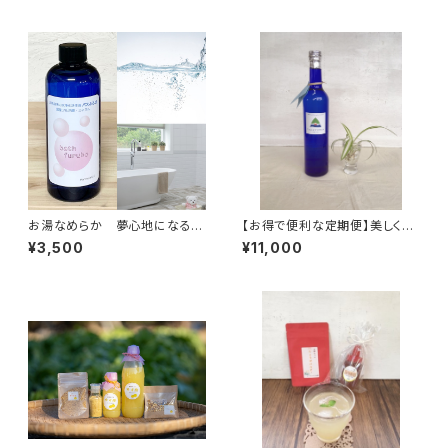
ムージーやスイーツ、牛乳や豆
みずき農園 農薬化学肥料栽培
乳に混ぜたドリンクがおすすめ
期間中不使用 免疫力アップ！
♪
温活や妊活にも♪
お湯なめらか 夢心地になるバ
【お得で便利な定期便】美しくイ
スリキッド お掃除までラクにな
キイキと 美容と健康のため
¥3,500
¥11,000
る！ 天然 無添加 バスふる
に バランス整う フルボ酸と
ぼ400ml フルボ酸 ミネラル
ミネラル原液500ml THALA
（家庭用雑貨）
SSOMIN~タラソミン~ フルボ
酸 フミン酸 ミネラル