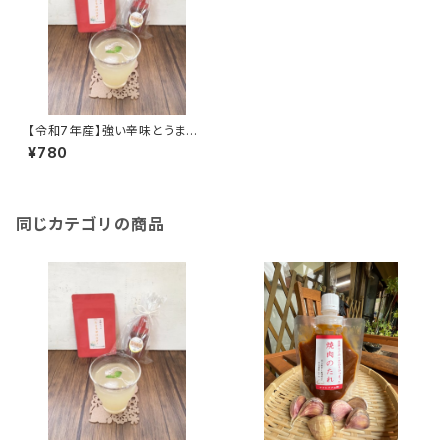
【令和7年産】強い辛味とうまみ
が際立つ！薬味やスパイスとして
¥780
簡単便利！冷凍保存もできる！
しょうがパウダー 15g 高知県
四万十市 やまみずき農園 農
薬化学肥料栽培期間中不使用
同じカテゴリの商品