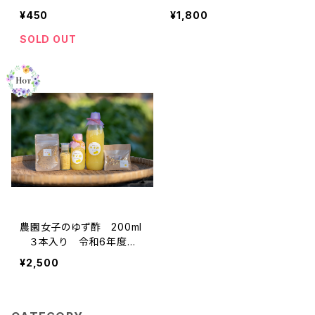
し 19年農薬化学肥料不使
19年農薬化学肥料不使用の
¥450
¥1,800
用 ※使いやすいパウダ
ゆず 皮まで安心 【農園
ー 【農園女子のゆず姫シ
女子のゆず姫シリーズ】
SOLD OUT
リーズ】
農園女子のゆず酢 200ml
３本入り 令和6年度 1
9年農薬化学肥料不使用の
¥2,500
ゆず 皮まで安心 【農園
女子のゆず姫シリーズ】