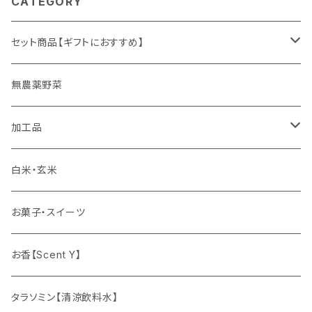
CATEGORY
セット商品【ギフトにおすすめ】
ギフト
無農薬野菜
加工品
ゆず姫シリーズ
白米・玄米
各種パウダー
お菓子・スイーツ
ドリンクの素
お香【Scent Y】
健康茶
タラソミン【清涼飲料水】