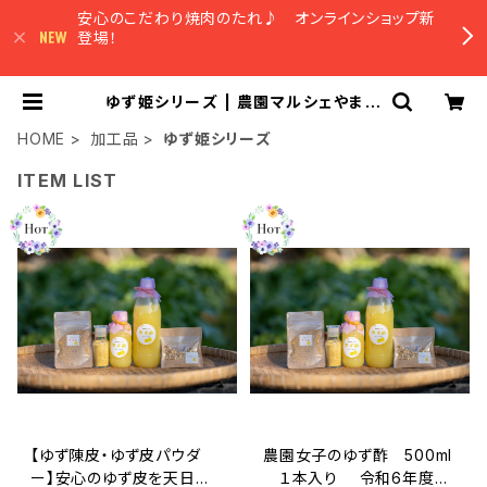
安心のこだわり焼肉のたれ♪ オンラインショップ新
登場！
ゆず姫シリーズ | 農園マルシェやまみ
ずき オンラインショップ
HOME
加工品
ゆず姫シリーズ
ITEM LIST
【ゆず陳皮・ゆず皮パウダ
農園女子のゆず酢 500ml
ー】安心のゆず皮を天日干
１本入り 令和6年度