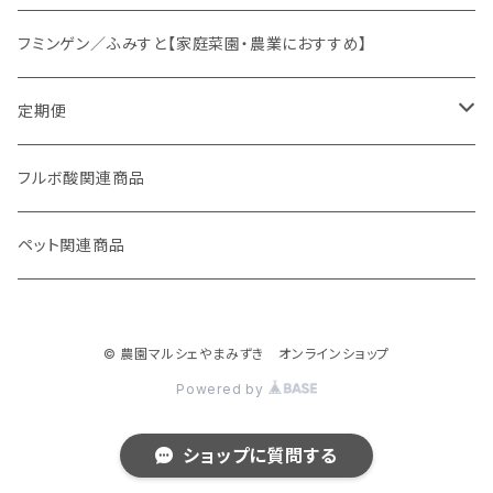
オリジナルスパイス
フミンゲン／ふみすと【家庭菜園・農業におすすめ】
定期便
妊活応援セット
フルボ酸関連商品
ペット関連商品
© 農園マルシェやまみずき オンラインショップ
Powered by
ショップに質問する