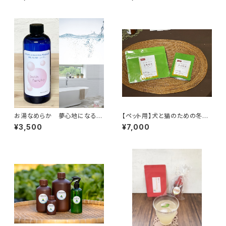
肥料不使用 ※天然由来の活
期間中農薬・化学肥料不使用
性剤で育てました 無添加 セ
1kg
ットがお得♪【天然のパワーフー
ド】
お湯なめらか 夢心地になるバ
【ペット用】犬と猫のための冬虫
スリキッド お掃除までラクにな
夏草（ペット用サプリメント） 粉
¥3,500
¥7,000
る！ 天然 無添加 バスふる
末 10g 約50~100回分 四
ぼ400ml フルボ酸 ミネラル
万十市内の保護犬保護猫活動
（家庭用雑貨）
寄付つき商品