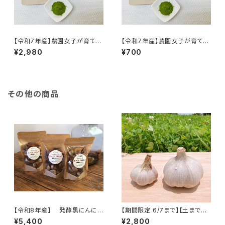
【令和7年産】農園女子が育てた
【令和7年産】農園女子が育てた
桑茶パウダー(50g) ※徳用サ
桑茶パウダー(10g) ※徳用サ
¥2,980
¥700
イズ 手軽にヘルシー生活 ス
イズもあります 手軽にヘルシ
ムージーやスイーツ、牛乳や豆
ー生活 スムージーやスイー
乳に混ぜたドリンクがおすすめ
ツ、牛乳や豆乳に混ぜたドリンク
♪
がおすすめ♪
その他の商品
【令和8年産】 発酵黒にんに
【期間限定 6/7まで】【土まで安
く 120ｇ×3袋 ※農薬・化学
心・皮ごと安心のにんにく】栽培
¥5,400
¥2,800