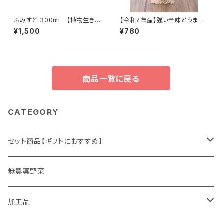
ふみすと 300ml 【植物生き生
【令和7年産】強い辛味とうまみ
き♪ そのまま使えて便利・天
が際立つ！薬味やスパイスとして
¥1,500
¥780
然由来の活性剤 fumist】
簡単便利！冷凍保存もできる！
しょうがパウダー 15g 高知県
四万十市 やまみずき農園 農
薬化学肥料栽培期間中不使用
商品一覧に戻る
CATEGORY
セット商品【ギフトにおすすめ】
ギフト
無農薬野菜
加工品