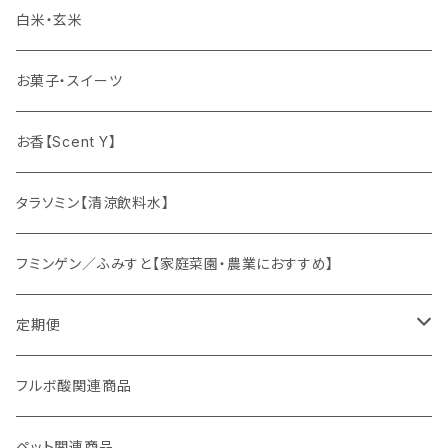
ゆず姫シリーズ
白米・玄米
各種パウダー
お菓子・スイーツ
ドリンクの素
お香【Scent Y】
健康茶
タラソミン【清涼飲料水】
オリジナルスパイス
フミンゲン／ふみすと【家庭菜園・農業におすすめ】
定期便
妊活応援セット
フルボ酸関連商品
ペット関連商品