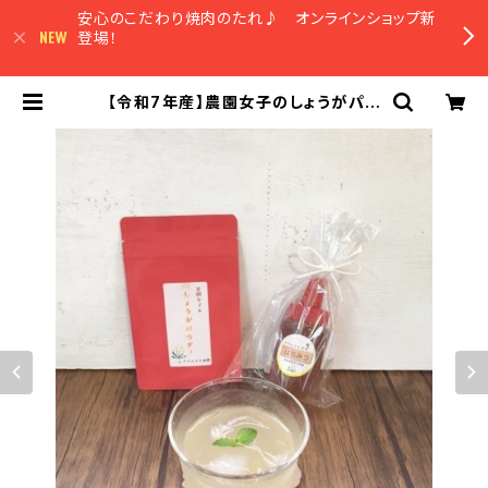
安心のこだわり焼肉のたれ♪ オンラインショップ新
登場！
【令和7年産】農園女子のしょうがパウ
ダー 30g 安心野菜 高知県四万
十市 やまみずき農園 農薬化学肥
料栽培期間中不使用 | 農園マルシェ
やまみずき オンラインショップ