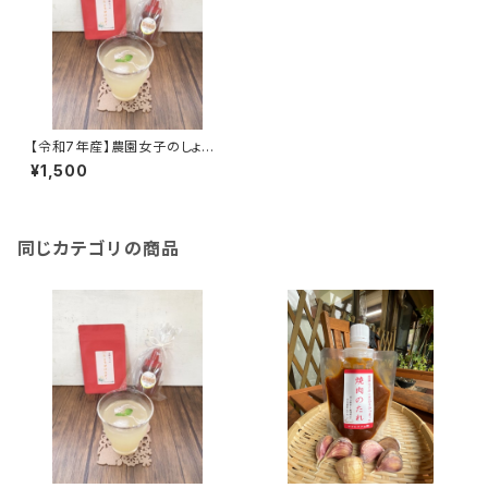
【令和7年産】農園女子のしょう
がパウダー 30g 安心野菜
¥1,500
高知県四万十市 やまみずき農
園 農薬化学肥料栽培期間中
不使用
同じカテゴリの商品