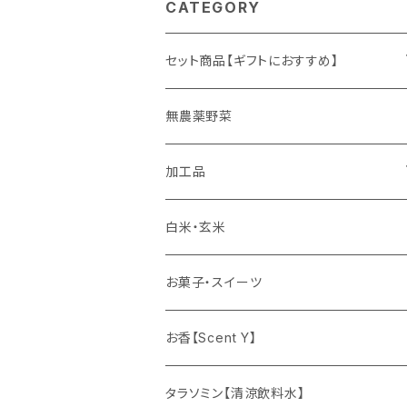
CATEGORY
セット商品【ギフトにおすすめ】
ギフト
無農薬野菜
加工品
ゆず姫シリーズ
白米・玄米
各種パウダー
お菓子・スイーツ
ドリンクの素
お香【Scent Y】
健康茶
タラソミン【清涼飲料水】