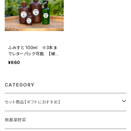
ふみすと 100ml ※3本ま
でレターパック可能 【植物
生き生き♪ そのまま使え
¥660
て便利・天然由来の活性
剤 fumist】
CATEGORY
セット商品【ギフトにおすすめ】
ギフト
無農薬野菜