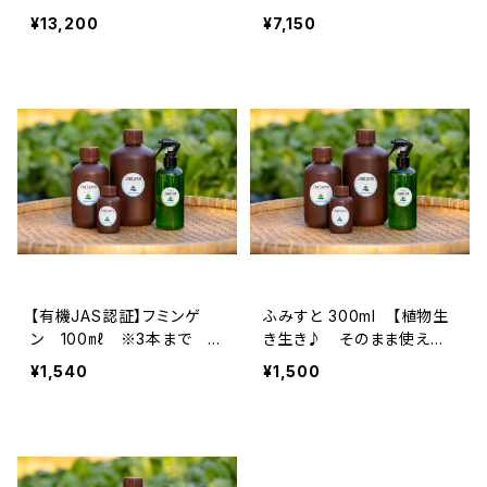
剤 fumingen】
活性剤 fumingen】
¥13,200
¥7,150
【有機JAS認証】フミンゲ
ふみすと 300ml 【植物生
ン 100㎖ ※3本まで
き生き♪ そのまま使えて
※レターパック発送 【天然
便利・天然由来の活性剤 f
¥1,540
¥1,500
由来の活性剤 fumingen】
umist】