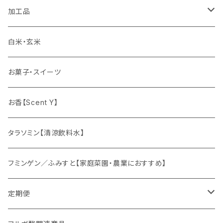
加工品
ゆず姫シリーズ
白米・玄米
各種パウダー
お菓子・スイーツ
ドリンクの素
お香【Scent Y】
健康茶
タラソミン【清涼飲料水】
オリジナルスパイス
フミンゲン／ふみすと【家庭菜園・農業におすすめ】
定期便