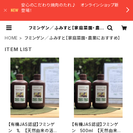
安心のこだわり焼肉のたれ♪ オンラインショップ新
登場！
フミンゲン／ふみすと【家庭菜園・農業
におすすめ】 | 農園マルシェやまみず
き オンラインショップ
HOME
フミンゲン／ふみすと【家庭菜園・農業におすすめ】
ITEM LIST
【有機JAS認証】フミンゲ
【有機JAS認証】フミンゲ
ン 1L 【天然由来の活性
ン 500ml 【天然由来の