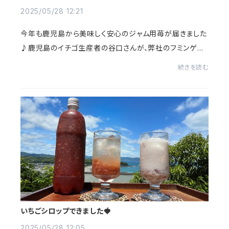
2025/05/28 12:21
今年も鹿児島から美味しく安心のジャム用苺が届きました
♪鹿児島のイチゴ生産者の谷口さんが、弊社のフミンゲン
を使って減農薬で育ててくださっています。この安心の苺と
続きを読む
きび糖、自家製無農薬ゆず果汁、冬虫夏草、...
いちごシロップできました🍓
2025/05/28 12:05