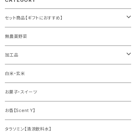
セット商品【ギフトにおすすめ】
ギフト
無農薬野菜
加工品
ゆず姫シリーズ
白米・玄米
各種パウダー
お菓子・スイーツ
ドリンクの素
お香【Scent Y】
健康茶
タラソミン【清涼飲料水】