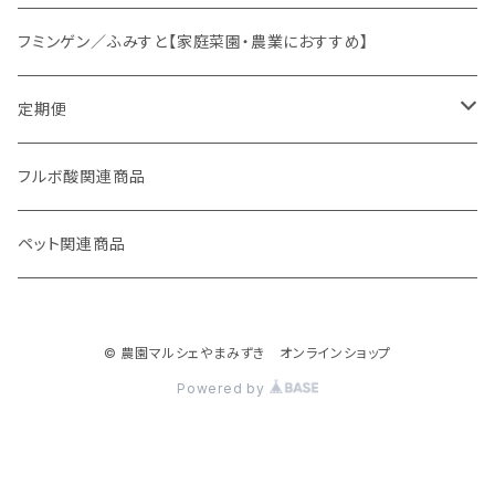
オリジナルスパイス
フミンゲン／ふみすと【家庭菜園・農業におすすめ】
定期便
妊活応援セット
フルボ酸関連商品
ペット関連商品
© 農園マルシェやまみずき オンラインショップ
Powered by