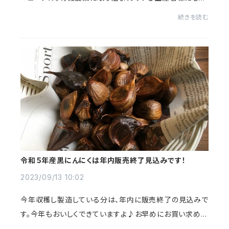
心してご活用いただけます。フミンゲンは、四万十帯にある
続きを読む
数百万年前の土壌から、フルボ産やミネラ...
令和５年産黒にんにくは年内販売終了見込みです！
2023/09/13 10:02
今年収穫し製造している分は、年内に販売終了の見込みで
す。今年もおいしくできていますよ♪お早めにお買い求めく
ださい🥰※賞味期限について直射日光と高温多湿を避け