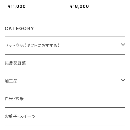
ために バランス整う フ
夏草 粉末 30g（約１か
¥11,000
¥18,000
ルボ酸とミネラル原液500
月分）【マカ成分含有】
ml THALASSOMIN~タラ
ソミン~ フルボ酸 フミン
CATEGORY
酸 ミネラル
セット商品【ギフトにおすすめ】
ギフト
無農薬野菜
加工品
ゆず姫シリーズ
白米・玄米
各種パウダー
お菓子・スイーツ