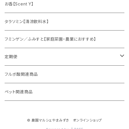
ドリンクの素
お香【Scent Y】
健康茶
タラソミン【清涼飲料水】
オリジナルスパイス
フミンゲン／ふみすと【家庭菜園・農業におすすめ】
定期便
妊活応援セット
フルボ酸関連商品
ペット関連商品
© 農園マルシェやまみずき オンラインショップ