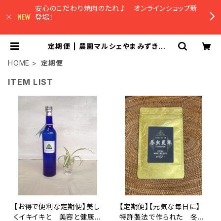
安心のこだわり焼肉のたれ♪ オンラインショップ新
登場！
定期便 | 農園マルシェやまみずき オ
ンラインショップ
HOME
定期便
ITEM LIST
【お得で便利な定期便】美し
【定期便】【元気な毎日に】
くイキイキと 美容と健康の
特許製法で作られた 冬虫