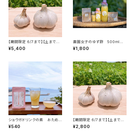
【期間限定 6/7まで】【土まで安
農園女子のゆず酢 500ml １
心・皮ごと安心のにんにく】栽培
本入り 令和6年度 19年農
¥5,400
¥1,800
期間中農薬・化学肥料不使用
薬化学肥料不使用のゆず 皮ま
2kg
で安心 【農園女子のゆず姫シ
リーズ】
ショウガドリンクの素 おためし
【期間限定 6/7まで】【土まで安
サイズ 45g 農園女子の安心
心・皮ごと安心のにんにく】栽培
¥540
¥2,800
加工品 国産材料 ※おた
期間中農薬・化学肥料不使用
めしサイズ３袋までクリックポス
1kg