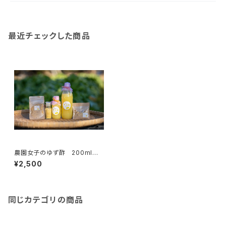
最近チェックした商品
農園女子のゆず酢 200ml ３
本入り 令和6年度 19年農薬
¥2,500
化学肥料不使用のゆず 皮まで
安心 【農園女子のゆず姫シリ
ーズ】
同じカテゴリの商品