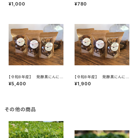
焼肉のたれ200ml 安心野菜と
が際立つ！薬味やスパイスとして
¥1,000
¥780
国産材料、冬虫夏草、マカもブレ
簡単便利！冷凍保存もできる！
ンドしたパワフル調味料
しょうがパウダー 15g 高知県
四万十市 やまみずき農園 農
薬化学肥料栽培期間中不使用
【令和8年産】 発酵黒にんに
【令和8年産】 発酵黒にんに
く 120ｇ×3袋 ※農薬・化学
く 120ｇ（1袋） ※農薬・化学
¥5,400
¥1,900
肥料不使用 ※天然由来の活
肥料不使用 ※天然由来の活
性剤で育てました 無添加 セ
性剤で育てました 無添加 セ
ットがお得♪【天然のパワーフー
ットがお得♪【天然のパワーフー
ド】
ド】
その他の商品