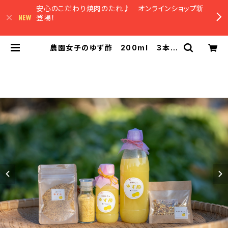
安心のこだわり焼肉のたれ♪ オンラインショップ新
登場！
農園女子のゆず酢 200ml ３本入
り 令和6年度 19年農薬化学肥料
不使用のゆず 皮まで安心 【農園女
子のゆず姫シリーズ】 | 農園マルシェ
やまみずき オンラインショップ