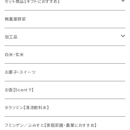
セット商品【ギフトにおすすめ】
ギフト
無農薬野菜
加工品
ゆず姫シリーズ
白米・玄米
各種パウダー
お菓子・スイーツ
ドリンクの素
お香【Scent Y】
健康茶
タラソミン【清涼飲料水】
オリジナルスパイス
フミンゲン／ふみすと【家庭菜園・農業におすすめ】