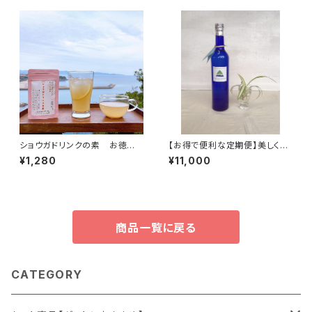
ト発送 【お湯と混ぜるだけ・お
うちで簡単♪】
ショウガドリンクの素 お徳
【お得で便利な定期便】美しくイ
用 150g 農園女子の安心加
キイキと 美容と健康のため
¥1,280
¥11,000
工品 国産材料 【お湯と混
に バランス整う フルボ酸と
ぜるだけ・おうちで簡単♪】
ミネラル原液500ml THALA
SSOMIN~タラソミン~ フルボ
酸 フミン酸 ミネラル
商品一覧に戻る
CATEGORY