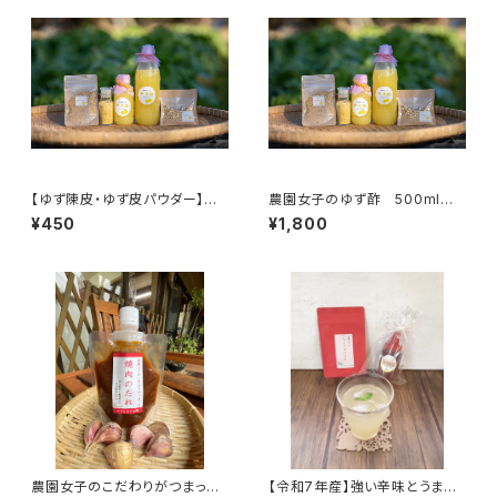
【ゆず陳皮・ゆず皮パウダー】安
農園女子のゆず酢 500ml １
心のゆず皮を天日干し 19年農
本入り 令和6年度 19年農
¥450
¥1,800
薬化学肥料不使用 ※使いやす
薬化学肥料不使用のゆず 皮ま
いパウダー 【農園女子のゆず
で安心 【農園女子のゆず姫シ
姫シリーズ】
リーズ】
農園女子のこだわりがつまった
【令和7年産】強い辛味とうまみ