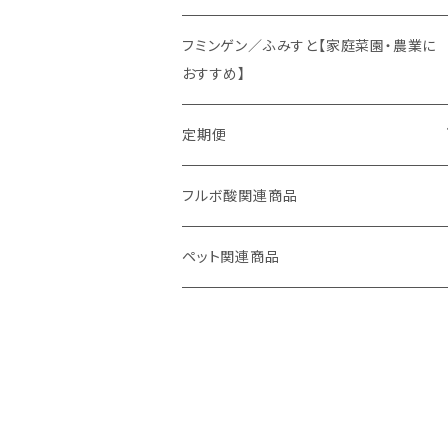
オリジナルスパイス
フミンゲン／ふみすと【家庭菜園・農業に
おすすめ】
定期便
妊活応援セット
フルボ酸関連商品
ペット関連商品