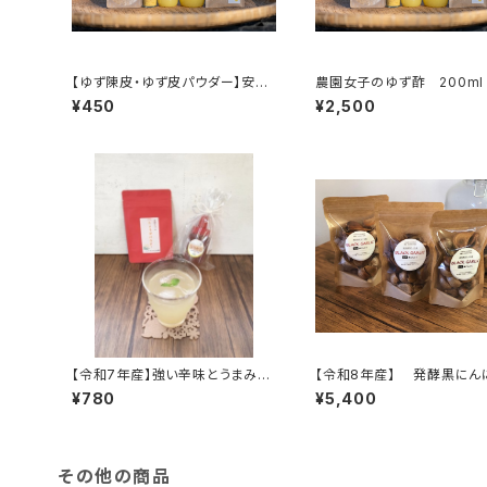
【ゆず陳皮・ゆず皮パウダー】安心
農園女子のゆず酢 200ml
のゆず皮を天日干し 19年農薬
本入り 令和6年度 19年
¥450
¥2,500
化学肥料不使用 ※使いやすいパ
学肥料不使用のゆず 皮ま
ウダー 【農園女子のゆず姫シリ
心 【農園女子のゆず姫シリ
ーズ】
【令和7年産】強い辛味とうまみが
【令和8年産】 発酵黒に
際立つ！薬味やスパイスとして簡
120ｇ×3袋 ※農薬・化学
¥780
¥5,400
単便利！冷凍保存もできる！ しょ
使用 ※天然由来の活性剤
うがパウダー 15g 高知県四万
てました 無添加 セットが
十市 やまみずき農園 農薬化学
♪【天然のパワーフード】
肥料栽培期間中不使用
その他の商品