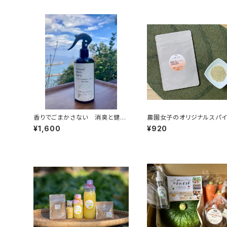
香りでごまかさない 消臭と健康
農園女子のオリジナルスパ
維持を兼ねたマルチなペット用ス
マカジンジャー 15g 安
¥1,600
¥920
プレー 300ml 犬と猫の健康維
菜 高知県四万十市 やま
持・毛艶向上・消臭
農園 農薬化学肥料栽培期
不使用 免疫力アップ！温活
活にも♪