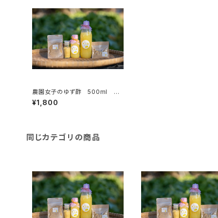
農園女子のゆず酢 500ml １
本入り 令和6年度 19年農薬
¥1,800
化学肥料不使用のゆず 皮まで
安心 【農園女子のゆず姫シリー
ズ】
同じカテゴリの商品