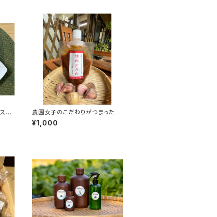
イス
農園女子のこだわりがつまった焼
心野
肉のたれ200ml 安心野菜と国産
¥1,000
みずき
材料、冬虫夏草、マカもブレンドし
間中
たパワフル調味料
や妊