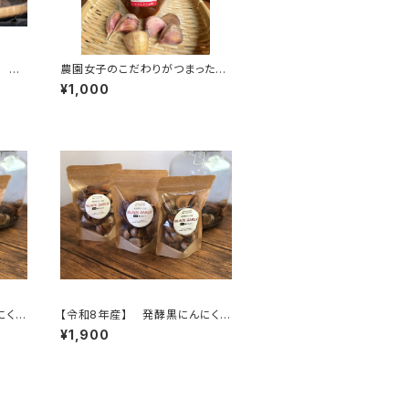
 ３
農園女子のこだわりがつまった焼
農薬化
肉のたれ200ml 安心野菜と国産
¥1,000
で安
材料、冬虫夏草、マカもブレンドし
ーズ】
たパワフル調味料
んにく
【令和8年産】 発酵黒にんにく
肥料不
120ｇ（1袋） ※農薬・化学肥料不
¥1,900
で育
使用 ※天然由来の活性剤で育
お得
てました 無添加 セットがお得
♪【天然のパワーフード】