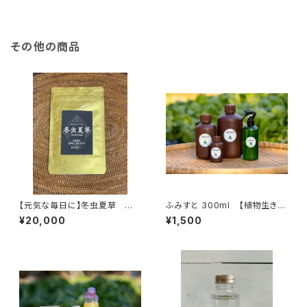
HALASSOMIN~タラソミン~
健康維持・毛艶向上・消臭
四万十市産
その他の商品
【元気な毎日に】冬虫夏草 粉
ふみすと 300ml 【植物生き生
末 30g スプーン付き【マカ
き♪ そのまま使えて便利・天
¥20,000
¥1,500
成分含有】
然由来の活性剤 fumist】