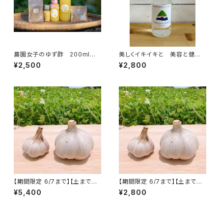
農園女子のゆず酢 200ml ３
美しくイキイキと 美容と健康
本入り 令和6年度 19年農薬
のために バランス整う フル
¥2,500
¥2,800
化学肥料不使用のゆず 皮まで
ボ酸とミネラル原液100ml T
安心 【農園女子のゆず姫シリ
HALASSOMIN~タラソミン~
ーズ】
四万十市産
【期間限定 6/7まで】【土まで安
【期間限定 6/7まで】【土まで安
心・皮ごと安心のにんにく】栽培
心・皮ごと安心のにんにく】栽培
¥5,400
¥2,800
期間中農薬・化学肥料不使用
期間中農薬・化学肥料不使用
2kg
1kg