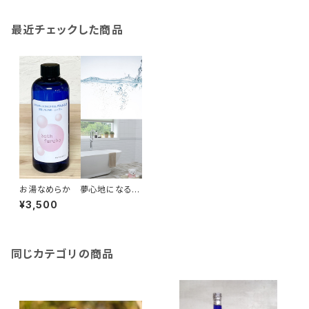
最近チェックした商品
お湯なめらか 夢心地になるバ
スリキッド お掃除までラクにな
¥3,500
る！ 天然 無添加 バスふる
ぼ400ml フルボ酸 ミネラル
（家庭用雑貨）
同じカテゴリの商品