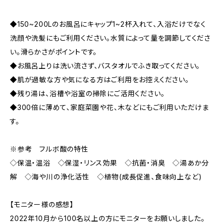
◆150~200Lのお風呂にキャップ1~2杯入れて、入浴だけでなく
洗顔や洗髪にもご利用ください。水質によって量を調節してくださ
い。滑らかさがポイントです。
◆お風呂上りは洗い流さず、バスタオルでふき取ってください。
◆肌が過敏な方や気になる方はご利用をお控えください。
◆残り湯は、浴槽や浴室の掃除にご活用ください。
◆300倍に薄めて、家庭菜園や花、木などにもご利用いただけま
す。
※参考 フルボ酸の特性
◇保温‧温浴 ◇保湿‧リンス効果 ◇抗菌‧消臭 ◇湯あか分
解 ◇海や川の浄化活性 ◇植物(成長促進、食味向上など)
【モニター様の感想】
2022年10月から100名以上の方にモニターをお願いしました。