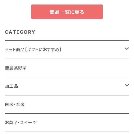
商品一覧に戻る
CATEGORY
セット商品【ギフトにおすすめ】
ギフト
無農薬野菜
加工品
ゆず姫シリーズ
白米・玄米
各種パウダー
お菓子・スイーツ