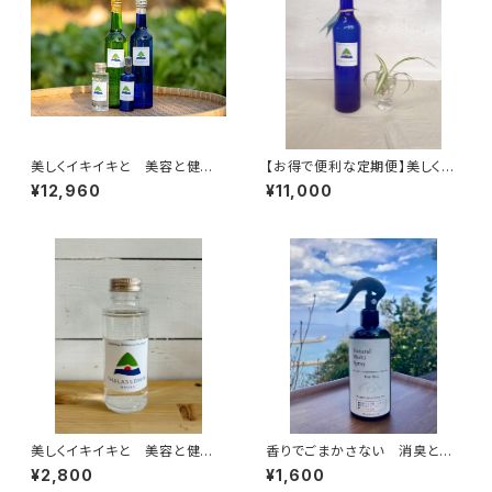
美しくイキイキと 美容と健康
【お得で便利な定期便】美しくイ
のために バランス整う フル
キイキと 美容と健康のため
¥12,960
¥11,000
ボ酸とミネラル原液500ml T
に バランス整う フルボ酸と
HALASSOMIN~タラソミン~
ミネラル原液500ml THALA
フルボ酸 フミン酸 ミネラ
SSOMIN~タラソミン~ フルボ
ル
酸 フミン酸 ミネラル
美しくイキイキと 美容と健康
香りでごまかさない 消臭と健
のために バランス整う フル
康維持を兼ねたマルチなペット
¥2,800
¥1,600
ボ酸とミネラル原液100ml T
用スプレー 300ml 犬と猫の