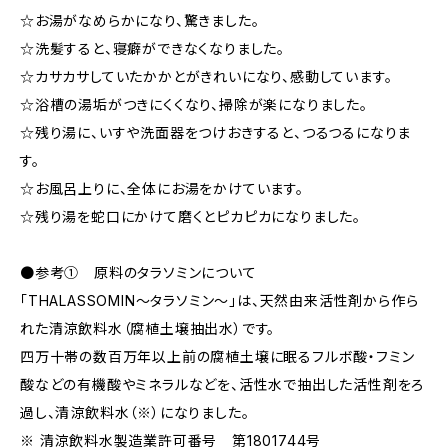
☆お湯がなめらかになり、驚きました。
☆洗髪すると、寝癖ができなくなりました。
☆カサカサしていたかかとがきれいになり、感動しています。
☆浴槽の湯垢がつきにくくなり、掃除が楽になりました。
☆残り湯に、いすや洗面器をつけおきすると、つるつるになりま
す。
☆お風呂上りに、全体にお湯をかけています。
☆残り湯を蛇口にかけて磨くとピカピカになりました。
●参考① 原料のタラソミンについて
「THALASSOMIN～タラソミン～」は、天然由来活性剤から作ら
れた清涼飲料水（腐植土壌抽出水）です。
四万十帯の数百万年以上前の腐植土壌に眠るフルボ酸・フミン
酸などの有機酸やミネラルなどを、活性水で抽出した活性剤をろ
過し、清涼飲料水（※）になりました。
※ 清涼飲料水製造業許可番号 第1801744号