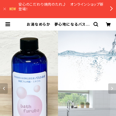
安心のこだわり焼肉のたれ♪ オンラインショップ新
登場！
お湯なめらか 夢心地になるバスリ
キッド お掃除までラクになる！ 天
然 無添加 バスふるぼ400ml フ
ルボ酸 ミネラル（家庭用雑貨） | 農
園マルシェやまみずき オンラインシ
ョップ