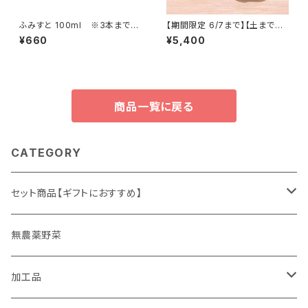
ふみすと 100ml ※3本までレ
【期間限定 6/7まで】【土まで安
ターパック可能 【植物生き生き
心・皮ごと安心のにんにく】栽培
¥660
¥5,400
♪ そのまま使えて便利・天然
期間中農薬・化学肥料不使用
由来の活性剤 fumist】
2kg
商品一覧に戻る
CATEGORY
セット商品【ギフトにおすすめ】
ギフト
無農薬野菜
加工品