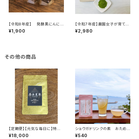
【令和8年産】 発酵黒にんに
【令和7年産】農園女子が育てた
く 120ｇ（1袋） ※農薬・化学
桑茶パウダー(50g) ※徳用サ
¥1,900
¥2,980
肥料不使用 ※天然由来の活
イズ 手軽にヘルシー生活 ス
性剤で育てました 無添加 セ
ムージーやスイーツ、牛乳や豆
ットがお得♪【天然のパワーフー
乳に混ぜたドリンクがおすすめ
ド】
♪
その他の商品
【定期便】【元気な毎日に】特許
ショウガドリンクの素 おためし
製法で作られた 冬虫夏草 粉
サイズ 45g 農園女子の安心
¥18,000
¥540
末 30g（約１か月分）【マカ成
加工品 国産材料 ※おた