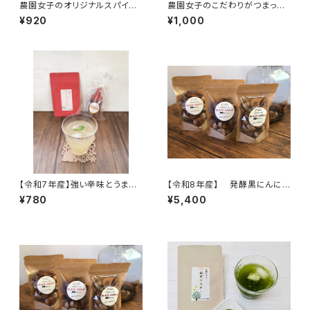
農園女子のオリジナルスパイ
農園女子のこだわりがつまった
ス マカジンジャー 15g 安
焼肉のたれ200ml 安心野菜と
¥920
¥1,000
心野菜 高知県四万十市 やま
国産材料、冬虫夏草、マカもブレ
みずき農園 農薬化学肥料栽培
ンドしたパワフル調味料
期間中不使用 免疫力アップ！
温活や妊活にも♪
【令和7年産】強い辛味とうまみ
【令和8年産】 発酵黒にんに
が際立つ！薬味やスパイスとして
く 120ｇ×3袋 ※農薬・化学
¥780
¥5,400
簡単便利！冷凍保存もできる！
肥料不使用 ※天然由来の活
しょうがパウダー 15g 高知県
性剤で育てました 無添加 セ
四万十市 やまみずき農園 農
ットがお得♪【天然のパワーフー
薬化学肥料栽培期間中不使用
ド】