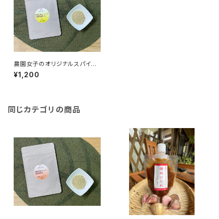
農園女子のオリジナルスパイ
ス マカジンジャープラス 15
¥1,200
g 安心野菜 高知県四万十
市 やまみずき農園 農薬化学
肥料栽培期間中不使用 国産
冬虫夏草 免疫力アップ！温活
や妊活にも♪
同じカテゴリの商品