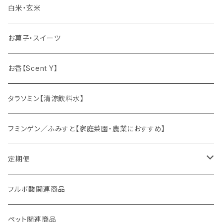
ゆず姫シリーズ
白米・玄米
各種パウダー
お菓子・スイーツ
ドリンクの素
お香【Scent Y】
健康茶
タラソミン【清涼飲料水】
オリジナルスパイス
フミンゲン／ふみすと【家庭菜園・農業におすすめ】
定期便
妊活応援セット
フルボ酸関連商品
ペット関連商品