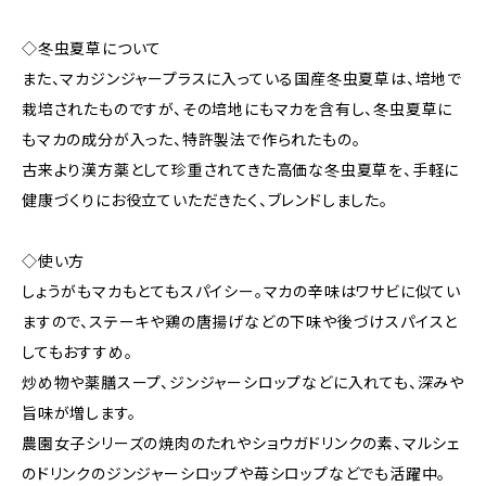
◇冬虫夏草について
また、マカジンジャープラスに入っている国産冬虫夏草は、培地で
栽培されたものですが、その培地にもマカを含有し、冬虫夏草に
もマカの成分が入った、特許製法で作られたもの。
古来より漢方薬として珍重されてきた高価な冬虫夏草を、手軽に
健康づくりにお役立ていただきたく、ブレンドしました。
◇使い方
しょうがもマカもとてもスパイシー。マカの辛味はワサビに似てい
ますので、ステーキや鶏の唐揚げなどの下味や後づけスパイスと
してもおすすめ。
炒め物や薬膳スープ、ジンジャーシロップなどに入れても、深みや
旨味が増します。
農園女子シリーズの焼肉のたれやショウガドリンクの素、マルシェ
のドリンクのジンジャーシロップや苺シロップなどでも活躍中。