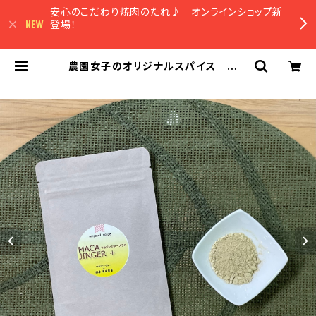
安心のこだわり焼肉のたれ♪ オンラインショップ新
登場！
農園女子のオリジナルスパイス マカ
ジンジャープラス 15g 安心野菜
高知県四万十市 やまみずき農園
農薬化学肥料栽培期間中不使用 国
産冬虫夏草 免疫力アップ！温活や妊
活にも♪ | 農園マルシェやまみずき
オンラインショップ