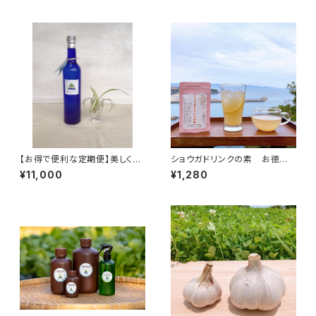
分含有】
めしサイズ３袋までクリックポス
ト発送 【お湯と混ぜるだけ・お
うちで簡単♪】
【お得で便利な定期便】美しくイ
ショウガドリンクの素 お徳
キイキと 美容と健康のため
用 150g 農園女子の安心加
¥11,000
¥1,280
に バランス整う フルボ酸と
工品 国産材料 【お湯と混
ミネラル原液500ml THALA
ぜるだけ・おうちで簡単♪】
SSOMIN~タラソミン~ フルボ
酸 フミン酸 ミネラル