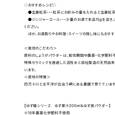
◇おすすめレシピ◇
●生姜紅茶・・・紅茶にお好みの量を入れると生姜紅茶
●ジンジャーエール・・・少量のお湯で本品15gを溶き、
ください。
ほか、お湯割りやお料理・スイーツの隠し味にもおすす
＜栽培のこだわり＞
原料のしょうがパウダーは、栽培期間中農薬・化学肥料
特殊セラミックを透過した活性水と自社製造の天然由来
います。
＜産地の特徴＞
四万十川と太平洋が出会う岬にある農園で育てています
【ゆず姫シリーズ ゆず果汁200ml＆ゆず皮パウダー】
※16年農薬化学肥料不使用