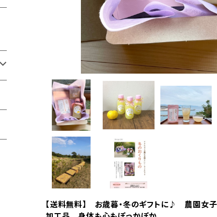
【送料無料】 お歳暮・冬のギフトに♪ 農園女
加工品 身体も心もぽっかぽか