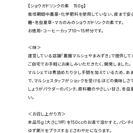
【ショウガドリンクの素 150g】
栽培期間中農薬・化学肥料を使用していない、皮まで安
糖・冬虫夏草・マカのみのショウガドリンクの素です。
お徳用・コーヒーカップ10〜15杯分です。
＜味＞
運営している店舗「農園マルシェやまみずき」で提供して
ご自宅でお手軽にお楽しみいただきたく、開発しました。
マルシェでは煮詰めたり少し手間を加えているため、あ
で、マルシェスタッフがショックを受けるほどの美味しさで
しょうがパウダーのパンチ、原料糖のやさしい甘さ、冬虫
い。
＜お召し上がり方＞
本品15g（大さじ1杯）を150ccのお湯で溶かすと、パ
ゆず果汁をプラスするとさわやかになります。