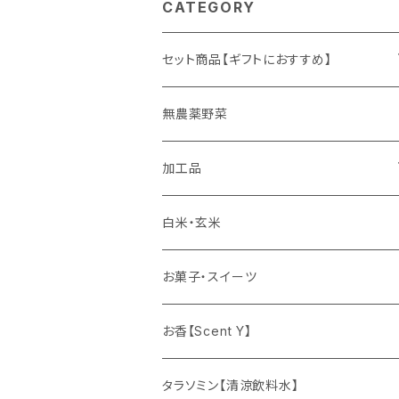
CATEGORY
セット商品【ギフトにおすすめ】
ギフト
無農薬野菜
加工品
ゆず姫シリーズ
白米・玄米
各種パウダー
お菓子・スイーツ
ドリンクの素
お香【Scent Y】
健康茶
タラソミン【清涼飲料水】