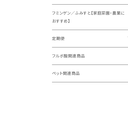
オリジナルスパイス
フミンゲン／ふみすと【家庭菜園・農業に
おすすめ】
定期便
妊活応援セット
フルボ酸関連商品
ペット関連商品