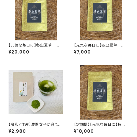
【元気な毎日に】冬虫夏草 粉
【元気な毎日に】冬虫夏草 粉
末 30g スプーン付き【マカ
末 10g 約10日分 スプーン
¥20,000
¥7,000
成分含有】
付き【マカ成分含有】
【令和7年産】農園女子が育てた
【定期便】【元気な毎日に】特許
桑茶パウダー(50g) ※徳用サ
製法で作られた 冬虫夏草 粉
¥2,980
¥18,000
イズ 手軽にヘルシー生活 ス
末 30g（約１か月分）【マカ成