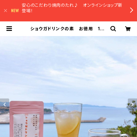
安心のこだわり焼肉のたれ♪ オンラインショップ新
登場！
ショウガドリンクの素 お徳用 150
g 農園女子の安心加工品 国産材
料 【お湯と混ぜるだけ・おうちで簡
単♪】 | 農園マルシェやまみずき オ
ンラインショップ