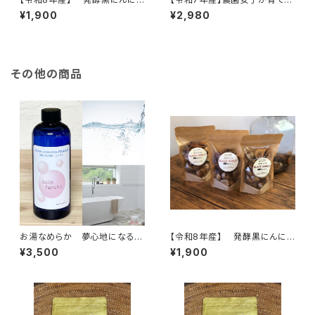
く 120ｇ（1袋） ※農薬・化学
桑茶パウダー(50g) ※徳用サ
¥1,900
¥2,980
肥料不使用 ※天然由来の活
イズ 手軽にヘルシー生活 ス
性剤で育てました 無添加 セ
ムージーやスイーツ、牛乳や豆
ットがお得♪【天然のパワーフー
乳に混ぜたドリンクがおすすめ
ド】
♪
その他の商品
お湯なめらか 夢心地になるバ
【令和8年産】 発酵黒にんに
スリキッド お掃除までラクにな
く 120ｇ（1袋） ※農薬・化学
¥3,500
¥1,900
る！ 天然 無添加 バスふる
肥料不使用 ※天然由来の活
ぼ400ml フルボ酸 ミネラル
性剤で育てました 無添加 セ
（家庭用雑貨）
ットがお得♪【天然のパワーフー
ド】