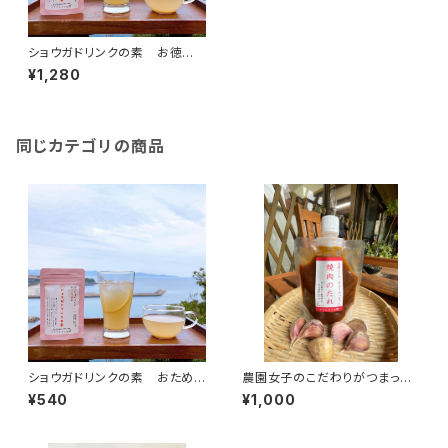
ショウガドリンクの素 お徳
用 150g 農園女子の安心加
¥1,280
工品 国産材料 【お湯と混
ぜるだけ・おうちで簡単♪】
同じカテゴリの商品
ショウガドリンクの素 おためし
農園女子のこだわりがつまった
サイズ 45g 農園女子の安心
焼肉のたれ200ml 安心野菜と
¥540
¥1,000
加工品 国産材料 ※おた
国産材料、冬虫夏草、マカもブレ
めしサイズ３袋までクリックポス
ンドしたパワフル調味料
ト発送 【お湯と混ぜるだけ・お