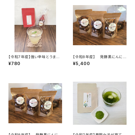
うちで簡単♪】
【令和7年産】強い辛味とうまみ
【令和8年産】 発酵黒にんに
が際立つ！薬味やスパイスとして
く 120ｇ×3袋 ※農薬・化学
¥780
¥5,400
簡単便利！冷凍保存もできる！
肥料不使用 ※天然由来の活
しょうがパウダー 15g 高知県
性剤で育てました 無添加 セ
四万十市 やまみずき農園 農
ットがお得♪【天然のパワーフー
薬化学肥料栽培期間中不使用
ド】
【令和8年産】 発酵黒にんに
【令和7年産】農園女子が育てた