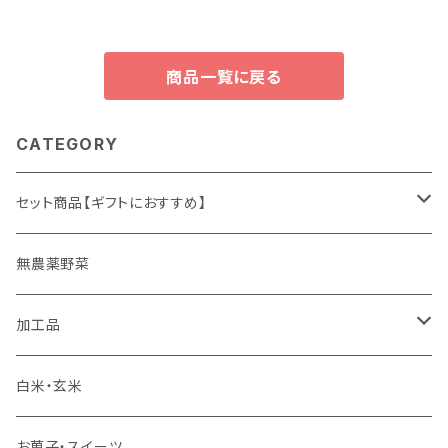
ムージーやスイーツ、牛乳や豆
分含有】
乳に混ぜたドリンクがおすすめ
♪
商品一覧に戻る
CATEGORY
セット商品【ギフトにおすすめ】
ギフト
無農薬野菜
加工品
ゆず姫シリーズ
白米・玄米
各種パウダー
お菓子・スイーツ