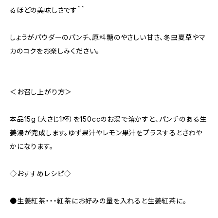
るほどの美味しさです＾＾
しょうがパウダーのパンチ、原料糖のやさしい甘さ、冬虫夏草やマ
カのコクをお楽しみください。
＜お召し上がり方＞
本品15g（大さじ1杯）を150ccのお湯で溶かすと、パンチのある生
姜湯が完成します。ゆず果汁やレモン果汁をプラスするとさわや
かになります。
◇おすすめレシピ◇
●生姜紅茶・・・紅茶にお好みの量を入れると生姜紅茶に。