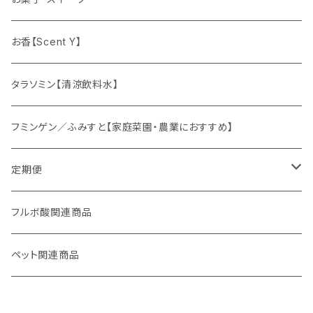
ドリンクの素
お香【Scent Y】
健康茶
タラソミン【清涼飲料水】
オリジナルスパイス
フミンゲン／ふみすと【家庭菜園・農業におすすめ】
定期便
妊活応援セット
フルボ酸関連商品
ペット関連商品