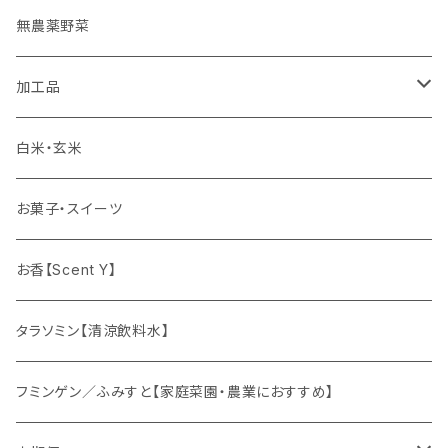
ギフト
無農薬野菜
加工品
ゆず姫シリーズ
白米・玄米
各種パウダー
お菓子・スイーツ
ドリンクの素
お香【Scent Y】
健康茶
タラソミン【清涼飲料水】
オリジナルスパイス
フミンゲン／ふみすと【家庭菜園・農業におすすめ】