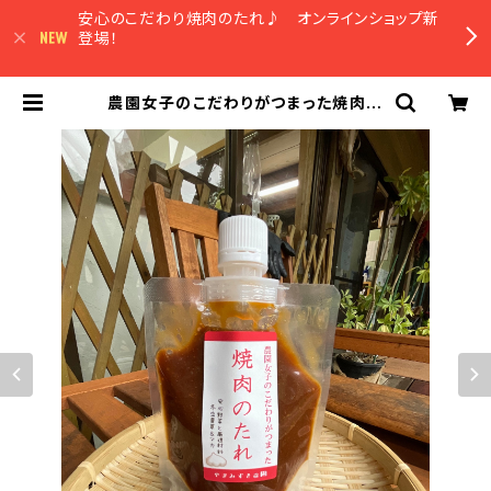
安心のこだわり焼肉のたれ♪ オンラインショップ新
登場！
農園女子のこだわりがつまった焼肉の
たれ200ml 安心野菜と国産材料、冬
虫夏草、マカもブレンドしたパワフル
調味料 | 農園マルシェやまみずき オ
ンラインショップ