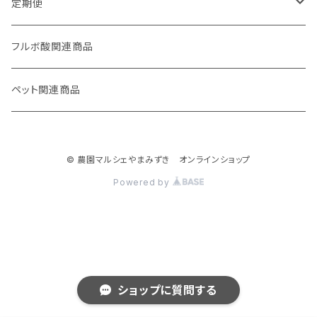
定期便
妊活応援セット
フルボ酸関連商品
ペット関連商品
© 農園マルシェやまみずき オンラインショップ
Powered by
ショップに質問する