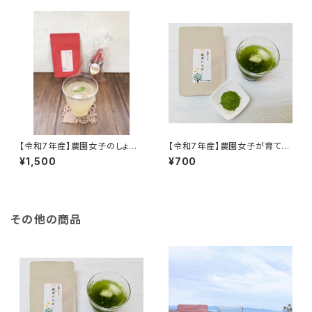
ットがお得♪【天然のパワーフー
乳に混ぜたドリンクがおすすめ
ド】
♪
【令和7年産】農園女子のしょう
【令和7年産】農園女子が育てた
がパウダー 30g 安心野菜
桑茶パウダー(10g) ※徳用サ
¥1,500
¥700
高知県四万十市 やまみずき農
イズもあります 手軽にヘルシ
園 農薬化学肥料栽培期間中
ー生活 スムージーやスイー
不使用
ツ、牛乳や豆乳に混ぜたドリンク
がおすすめ♪
その他の商品