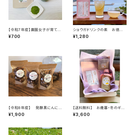
【令和7年産】農園女子が育てた
ショウガドリンクの素 お徳
桑茶パウダー(10g) ※徳用サ
用 150g 農園女子の安心加
¥700
¥1,280
イズもあります 手軽にヘルシ
工品 国産材料 【お湯と混
ー生活 スムージーやスイー
ぜるだけ・おうちで簡単♪】
ツ、牛乳や豆乳に混ぜたドリンク
がおすすめ♪
【令和8年産】 発酵黒にんに
【送料無料】 お歳暮・冬のギフ
く 120ｇ（1袋） ※農薬・化学
トに♪ 農園女子のあったかギ
¥1,900
¥3,600
肥料不使用 ※天然由来の活
フトセット 安心加工品 身体
性剤で育てました 無添加 セ
も心もぽっかぽか
ットがお得♪【天然のパワーフー
ド】