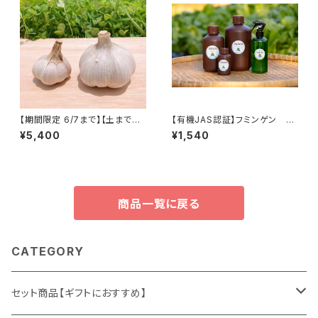
【期間限定 6/7まで】【土まで安
【有機JAS認証】フミンゲン 10
心・皮ごと安心のにんにく】栽培
0㎖ ※3本まで ※レターパッ
¥5,400
¥1,540
期間中農薬・化学肥料不使用
ク発送 【天然由来の活性剤 f
2kg
umingen】
商品一覧に戻る
CATEGORY
セット商品【ギフトにおすすめ】