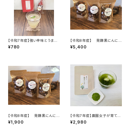
【令和7年産】強い辛味とうまみ
【令和8年産】 発酵黒にんに
が際立つ！薬味やスパイスとして
く 120ｇ×3袋 ※農薬・化学
¥780
¥5,400
簡単便利！冷凍保存もできる！
肥料不使用 ※天然由来の活
しょうがパウダー 15g 高知県
性剤で育てました 無添加 セ
四万十市 やまみずき農園 農
ットがお得♪【天然のパワーフー
薬化学肥料栽培期間中不使用
ド】
【令和8年産】 発酵黒にんに
【令和7年産】農園女子が育てた
く 120ｇ（1袋） ※農薬・化学
桑茶パウダー(50g) ※徳用サ
¥1,900
¥2,980
肥料不使用 ※天然由来の活
イズ 手軽にヘルシー生活 ス
性剤で育てました 無添加 セ
ムージーやスイーツ、牛乳や豆